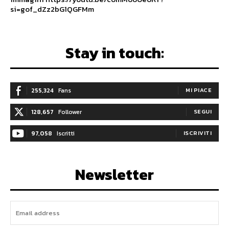
si=gof_dZz2bG1QGFMm
Stay in touch:
255,324
Fans
MI PIACE
128,657
Follower
SEGUI
97,058
Iscritti
ISCRIVITI
Newsletter