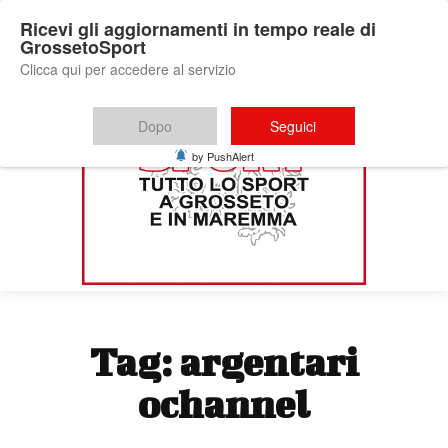
Ricevi gli aggiornamenti in tempo reale di
GrossetoSport
Clicca qui per accedere al servizio
Dopo
Seguici
by PushAlert
Tag:
argentari
ochannel