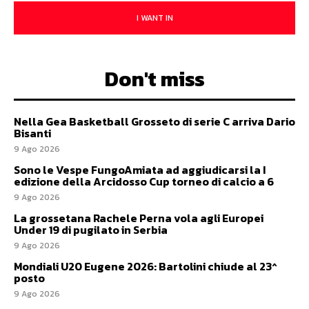
I WANT IN
Don't miss
Nella Gea Basketball Grosseto di serie C arriva Dario
Bisanti
9 Ago 2026
Sono le Vespe FungoAmiata ad aggiudicarsi la I
edizione della Arcidosso Cup torneo di calcio a 6
9 Ago 2026
La grossetana Rachele Perna vola agli Europei
Under 19 di pugilato in Serbia
9 Ago 2026
Mondiali U20 Eugene 2026: Bartolini chiude al 23^
posto
9 Ago 2026