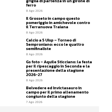
griglia di partenza in un girone di
ferro
8 Ago 2026
Il Grosseto in campo questo
pomeriggio in amichevole contro
il Terranuova Traiana
8 Ago 2026
Calcio a 5 Uisp – Torneo di
Semproniano: ecco le quattro
semifinaliste
8 Ago 2026
Gs foto – Aquile Sticciano: la festa
per il ripescaggio in Seconda e la
presentazione della stagione
2026-27
8 Ago 2026
Belvedere ed Invictasauro in
campo per il primo allenamento
congiunto della stagione
7 Ago 2026