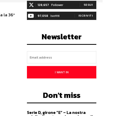
128,657
Follower
SEGUI
a la 36ª
97,058
Iscritti
ISCRIVITI
Newsletter
I WANT IN
Don't miss
Serie D, girone ”E” – La nostra