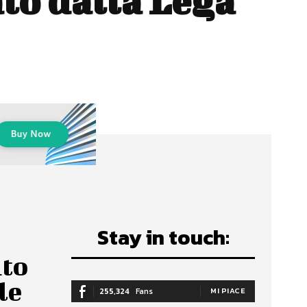
to dalla Lega
Stay in touch:
nto
le
255,324
Fans
MI PIACE