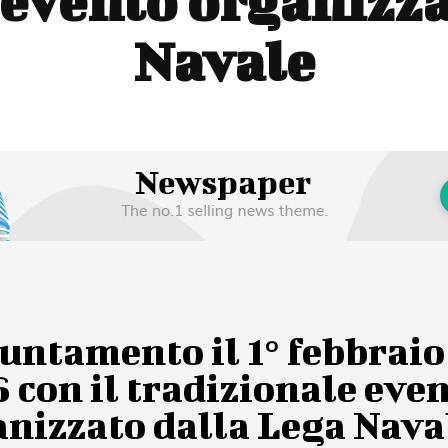
 evento organizza
Navale
untamento il 1° febbraio
 con il tradizionale eve
anizzato dalla Lega Nava