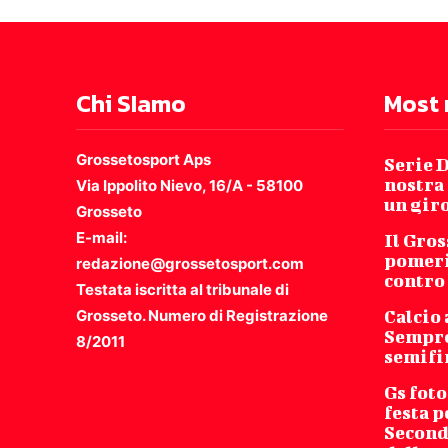
Chi SIamo
Most 
Grossetosport Aps
Serie D
nostra 
Via Ippolito Nievo, 16/A - 58100
un giro
Grosseto
E-mail:
Il Gro
pomeri
redazione@grossetosport.com
contro
Testata iscritta al tribunale di
Grosseto. Numero di Registrazione
Calcio 
Sempro
8/2011
semifi
Gs foto
festa p
Second