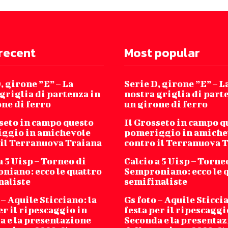
recent
Most popular
, girone ”E” – La
Serie D, girone ”E” – L
griglia di partenza in
nostra griglia di part
ne di ferro
un girone di ferro
sseto in campo questo
Il Grosseto in campo q
ggio in amichevole
pomeriggio in amiche
 il Terranuova Traiana
contro il Terranuova 
a 5 Uisp – Torneo di
Calcio a 5 Uisp – Torne
niano: ecco le quattro
Semproniano: ecco le 
naliste
semifinaliste
 – Aquile Sticciano: la
Gs foto – Aquile Sticcia
er il ripescaggio in
festa per il ripescaggi
a e la presentazione
Seconda e la presenta