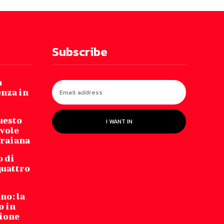
Subscribe
a
enza in
uesto
I WANT IN
vole
Traiana
o di
quattro
no: la
o in
zione