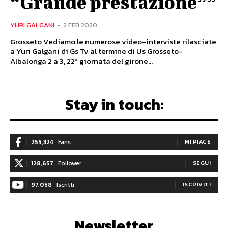
“Grande prestazione””
YURI GALGANI
-
2 FEB 2020
Grosseto Vediamo le numerose video-interviste rilasciate
a Yuri Galgani di Gs Tv al termine di Us Grosseto-
Albalonga 2 a 3, 22ª giornata del girone...
Stay in touch:
255,324
Fans
MI PIACE
128,657
Follower
SEGUI
97,058
Iscritti
ISCRIVITI
Newsletter