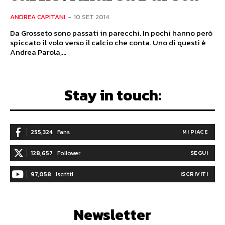
ANDREA CAPITANI
-
10 SET 2014
Da Grosseto sono passati in parecchi. In pochi hanno però
spiccato il volo verso il calcio che conta. Uno di questi è
Andrea Parola,...
Stay in touch:
255,324
Fans
MI PIACE
128,657
Follower
SEGUI
97,058
Iscritti
ISCRIVITI
Newsletter