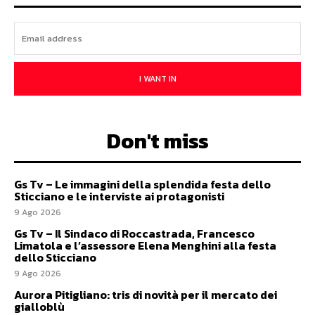
I WANT IN
Don't miss
Gs Tv – Le immagini della splendida festa dello
Sticciano e le interviste ai protagonisti
9 Ago 2026
Gs Tv – Il Sindaco di Roccastrada, Francesco
Limatola e l’assessore Elena Menghini alla festa
dello Sticciano
9 Ago 2026
Aurora Pitigliano: tris di novità per il mercato dei
gialloblù