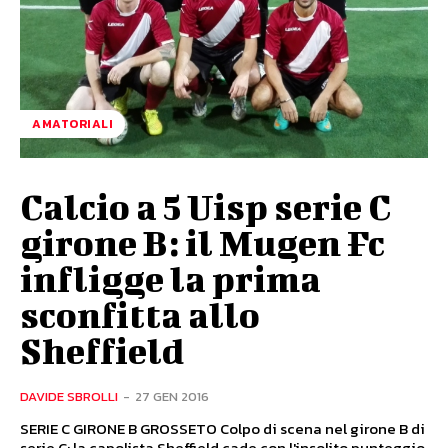
AMATORIALI
Calcio a 5 Uisp serie C
girone B: il Mugen Fc
infligge la prima
sconfitta allo
Sheffield
DAVIDE SBROLLI
-
27 GEN 2016
SERIE C GIRONE B GROSSETO Colpo di scena nel girone B di
serie C: la capolista Sheffield cade con l'insolito punteggio