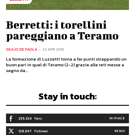
Berretti: i torellini
pareggiano a Teramo
GIULIO DE PAOLA
-
22 APR 2015
La formazione di Luzzetti torna a far punti strappando un
buon pari in quel di Teramo (2-2) grazie alle reti messe a
segno da...
Stay in touch:
255,324
Fans
MI PIACE
128,657
Follower
SEGUI