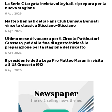
La Serie C targata Invictavolleyball si prepara per la
nuova stagione
6 Ago 2026
Matteo Bennati della Fans Club Daniele Bennati
vince la classica Sticciano-Sticciano
6 Ago 2026
Ultimo mese di vacanza per il Circolo Pattinatori
Grosseto, poi dalla fine di agosto inizierà la
preparazione per la stagione del riscatto
6 Ago 2026
Il presidente della Lega Pro Matteo Marani in visita
all’US Grosseto 1912
6 Ago 2026