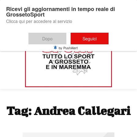
Ricevi gli aggiornamenti in tempo reale di
GrossetoSport
Clicca qui per accedere al servizio
Dopo
Seguici
by PushAlert
Tag:
Andrea Callegari