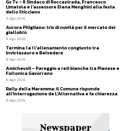
Gs Tv – Il Sindaco di Roccastrada, Francesco
Limatola e l’assessore Elena Menghini alla festa
dello Sticciano
9 Ago 2026
Aurora Pitigliano: tris di novità per il mercato dei
gialloblù
9 Ago 2026
Termina 1 a 1 l’allenamento congiunto tra
Invictasauro e Belvedere
8 Ago 2026
Amichevoli – Pareggio a reti bianche tra Pianese e
Follonica Gavorrano
8 Ago 2026
Rally della Maremma: il Comune risponde
all’interrogazione de L’Alternativa e fa chiarezza
8 Ago 2026