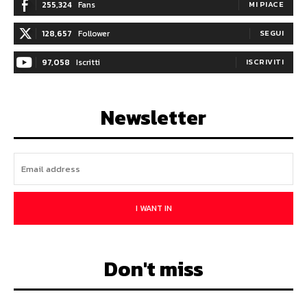
255,324
Fans
MI PIACE
128,657
Follower
SEGUI
97,058
Iscritti
ISCRIVITI
Newsletter
I WANT IN
Don't miss