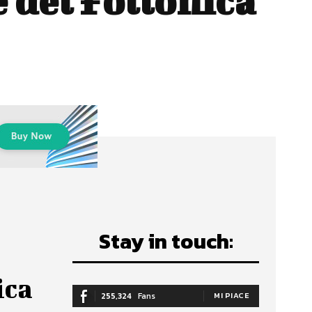
e del Follonica
Stay in touch:
ica
255,324
Fans
MI PIACE