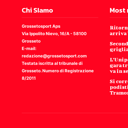
Chi SIamo
Most 
Grossetosport Aps
Ritorno
arriva
Via Ippolito Nievo, 16/A - 58100
Grosseto
Second
E-mail:
grigli
redazione@grossetosport.com
L’Unip
Testata iscritta al tribunale di
gara tr
Grosseto. Numero di Registrazione
va in s
8/2011
Si corr
podisti
Tramo