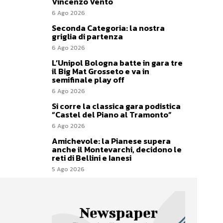
Vincenzo Vento
6 Ago 2026
Seconda Categoria: la nostra
griglia di partenza
6 Ago 2026
L’Unipol Bologna batte in gara tre
il Big Mat Grosseto e va in
semifinale play off
6 Ago 2026
Si corre la classica gara podistica
“Castel del Piano al Tramonto”
6 Ago 2026
Amichevole: la Pianese supera
anche il Montevarchi, decidono le
reti di Bellini e Ianesi
5 Ago 2026