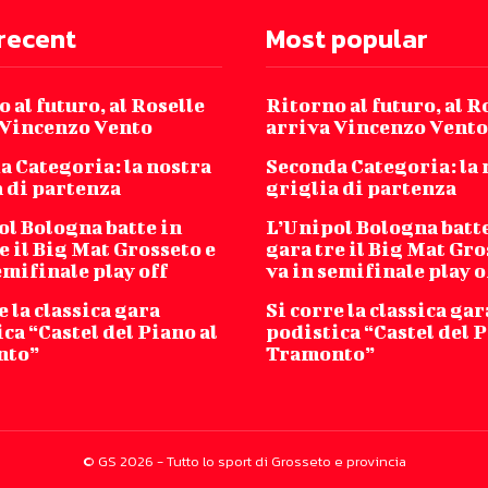
recent
Most popular
 al futuro, al Roselle
Ritorno al futuro, al R
 Vincenzo Vento
arriva Vincenzo Vento
a Categoria: la nostra
Seconda Categoria: la 
a di partenza
griglia di partenza
ol Bologna batte in
L’Unipol Bologna batte
e il Big Mat Grosseto e
gara tre il Big Mat Gro
emifinale play off
va in semifinale play o
e la classica gara
Si corre la classica gar
ca “Castel del Piano al
podistica “Castel del P
nto”
Tramonto”
© GS 2026 - Tutto lo sport di Grosseto e provincia