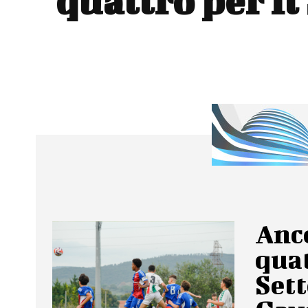
quattro per il
Anc
quat
Sett