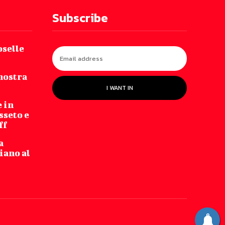
Subscribe
oselle
nostra
I WANT IN
 in
sseto e
ff
a
iano al