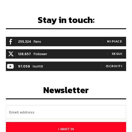
Stay in touch:
255,324
Fans
MI PIACE
128,657
Follower
SEGUI
97,058
Iscritti
ISCRIVITI
Newsletter
I WANT IN