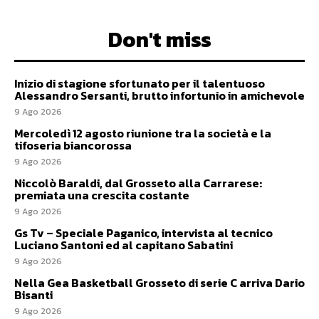
Don't miss
Inizio di stagione sfortunato per il talentuoso
Alessandro Sersanti, brutto infortunio in amichevole
9 Ago 2026
Mercoledì 12 agosto riunione tra la società e la
tifoseria biancorossa
9 Ago 2026
Niccolò Baraldi, dal Grosseto alla Carrarese:
premiata una crescita costante
9 Ago 2026
Gs Tv – Speciale Paganico, intervista al tecnico
Luciano Santoni ed al capitano Sabatini
9 Ago 2026
Nella Gea Basketball Grosseto di serie C arriva Dario
Bisanti
9 Ago 2026