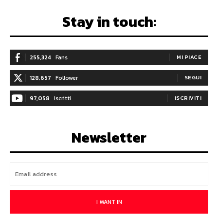
Stay in touch:
255,324
Fans
MI PIACE
128,657
Follower
SEGUI
97,058
Iscritti
ISCRIVITI
Newsletter
I WANT IN