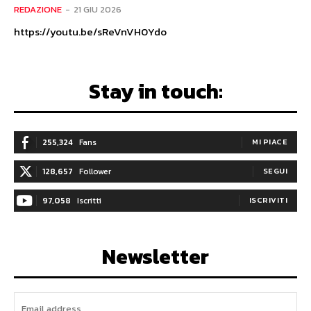
REDAZIONE
-
21 GIU 2026
https://youtu.be/sReVnVH0Ydo
Stay in touch:
255,324
Fans
MI PIACE
128,657
Follower
SEGUI
97,058
Iscritti
ISCRIVITI
Newsletter