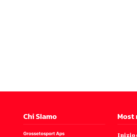
Chi SIamo
Most 
Grossetosport Aps
Inizio 