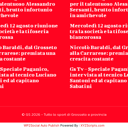
 talentuoso Alessandro
per il talentuoso Ales
ti, brutto infortunio
Sersanti, brutto infor
chevole
in amichevole
edì 12 agosto riunione
Mercoledì 12 agosto r
società e la tifoseria
tra la società e la tifos
rossa
biancorossa
 Baraldi, dal Grosseto
Niccolò Baraldi, dal G
arrarese: premiata una
alla Carrarese: premia
a costante
crescita costante
 Speciale Paganico,
Gs Tv – Speciale Pagan
sta al tecnico Luciano
intervista al tecnico 
 ed al capitano
Santoni ed al capitano
ni
Sabatini
© GS 2026 - Tutto lo sport di Grosseto e provincia
WP2Social Auto Publish
Powered By :
XYZScripts.com