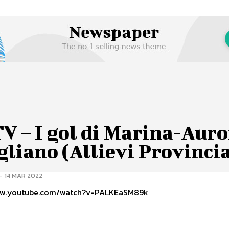
V – I gol di Marina-Aur
gliano (Allievi Provincia
-
14 MAR 2022
www.youtube.com/watch?v=PALKEaSM89k