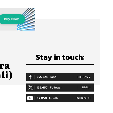
Stay in touch:
ora
li)
255,324
Fans
MI PIACE
128,657
Follower
SEGUI
97,058
Iscritti
ISCRIVITI