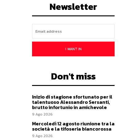
Newsletter
I WANT IN
Don't miss
Inizio di stagione sfortunato per il
talentuoso Alessandro Sersanti,
brutto infortunio in amichevole
9 Ago 2026
Mercoledì 12 agosto riunione tra la
società e la tifoseria biancorossa
9 Ago 2026