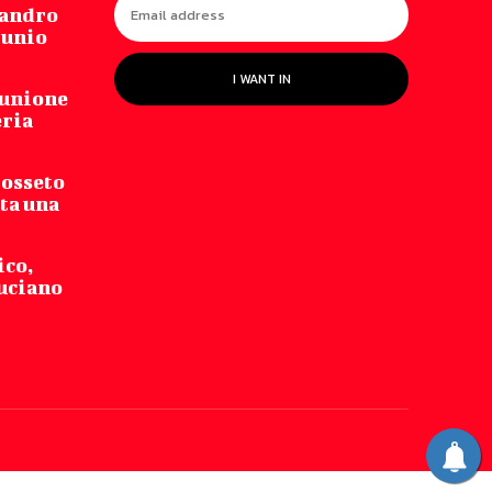
sandro
tunio
I WANT IN
iunione
eria
rosseto
ta una
ico,
Luciano