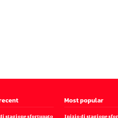
recent
Most popular
di stagione sfortunato
Inizio di stagione sfo