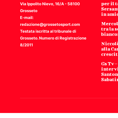
per il
Via Ippolito Nievo, 16/A - 58100
Sersan
Grosseto
in ami
E-mail:
Mercol
redazione@grossetosport.com
tra la 
Testata iscritta al tribunale di
bianco
Grosseto. Numero di Registrazione
Niccolò
8/2011
alla C
crescit
Gs Tv –
intervi
Santoni
Sabati