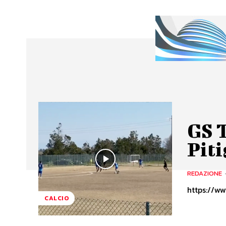
GS T
Piti
REDAZIONE
https://
CALCIO