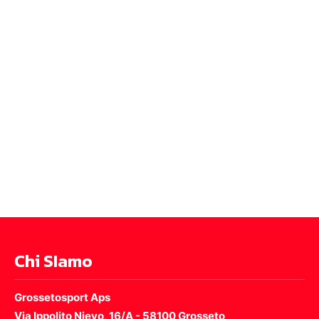
Chi SIamo
Grossetosport Aps
Via Ippolito Nievo, 16/A - 58100 Grosseto