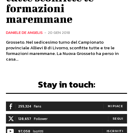
formazioni
maremmane
DANIELE DE ANGELIS
-
20 GEN 2018
Grosseto. Nel sedicesimo turno del Campionato
provinciale Allievi B di Livorno, sconfitte tutte e tre le
formazioni maremmane. La Nuova Grosseto ha perso in
casa...
Stay in touch:
255,324
Fans
MI PIACE
128,657
Follower
SEGUI
97,058
Iscritti
ISCRIVITI