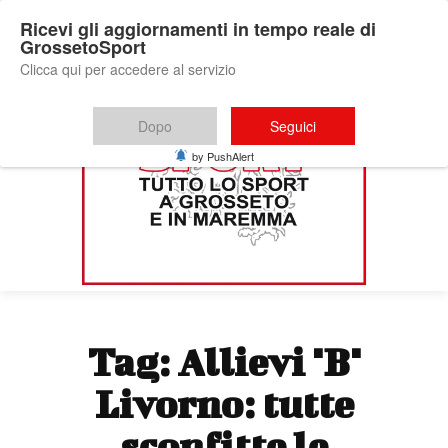
Ricevi gli aggiornamenti in tempo reale di
GrossetoSport
Clicca qui per accedere al servizio
Dopo
Seguici
by PushAlert
Tag:
Allievi "B"
Livorno: tutte
sconfitte le