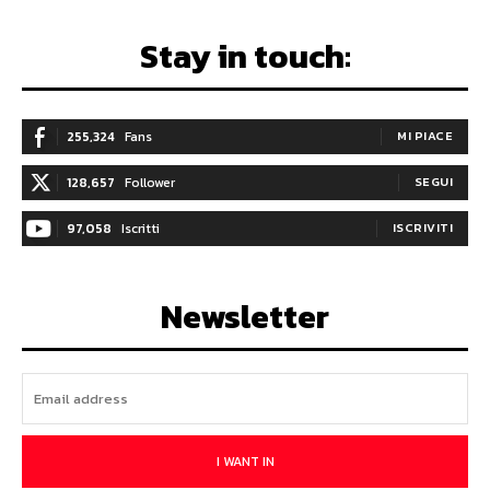
Stay in touch:
255,324
Fans
MI PIACE
128,657
Follower
SEGUI
97,058
Iscritti
ISCRIVITI
Newsletter
I WANT IN