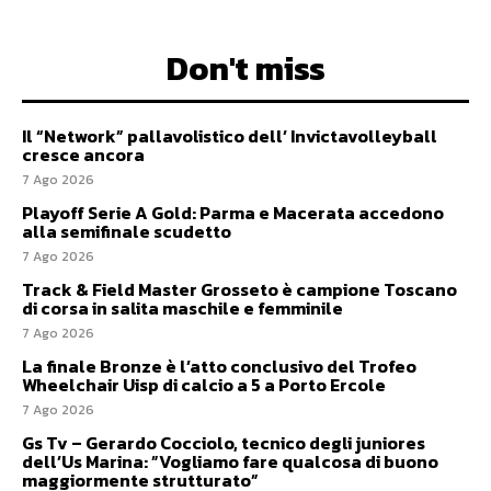
Don't miss
Il “Network” pallavolistico dell’ Invictavolleyball
cresce ancora
7 Ago 2026
Playoff Serie A Gold: Parma e Macerata accedono
alla semifinale scudetto
7 Ago 2026
Track & Field Master Grosseto è campione Toscano
di corsa in salita maschile e femminile
7 Ago 2026
La finale Bronze è l’atto conclusivo del Trofeo
Wheelchair Uisp di calcio a 5 a Porto Ercole
7 Ago 2026
Gs Tv – Gerardo Cocciolo, tecnico degli juniores
dell’Us Marina: ”Vogliamo fare qualcosa di buono
maggiormente strutturato”