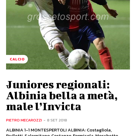
CALCIO
Juniores regionali:
Albinia bella a metà,
male l’Invicta
PIETRO MECAROZZI
-
8 SET 2018
ALBINIA 1-1 MONTESPERTOLI ALBINIA: Costagliola,
Frulletti, Salernitano, Costanzo, Formicola, Moschetto,