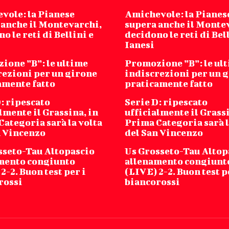
vole: la Pianese
Amichevole: la Pianes
 anche il Montevarchi,
supera anche il Monte
o le reti di Bellini e
decidono le reti di Bel
Ianesi
ione ”B”: le ultime
Promozione ”B”: le ul
rezioni per un girone
indiscrezioni per un 
amente fatto
praticamente fatto
: ripescato
Serie D: ripescato
lmente il Grassina, in
ufficialmente il Grassi
ategoria sarà la volta
Prima Categoria sarà l
n Vincenzo
del San Vincenzo
sseto-Tau Altopascio
Us Grosseto-Tau Altop
mento congiunto
allenamento congiunt
2-2. Buon test per i
(LIVE) 2-2. Buon test p
rossi
biancorossi