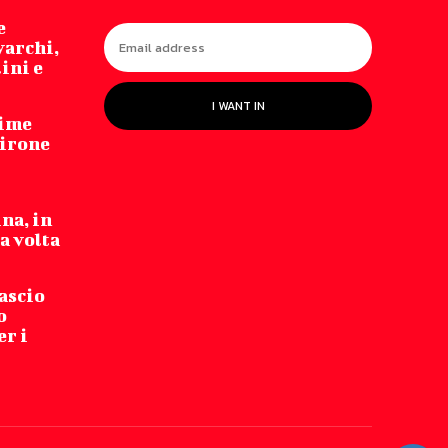
e
varchi,
lini e
I WANT IN
time
girone
na, in
a volta
ascio
o
er i