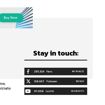
Stay in touch:
255,324
Fans
MI PIACE
128,657
Follower
SEGUI
ivo,
niziato
97,058
Iscritti
ISCRIVITI