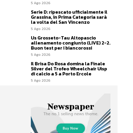
5 Ago 2026
Serie D: ripescato ufficialmente il
Grassina, in Prima Categoria sarà
la volta del San Vincenzo
5 Ago 2026
Us Grosseto-Tau Altopascio
allenamento congiunto (LIVE) 2-2.
Buon test per i biancorossi
5 Ago 2026
Il Brisa Do Rosa domina la Finale
Silver del Trofeo Wheelchair Uisp
di calcio a 5 a Porto Ercole
5 Ago 2026