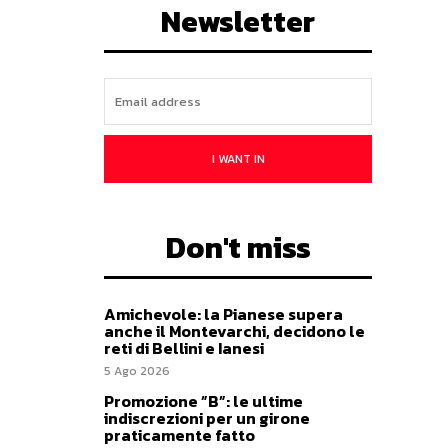
Newsletter
I WANT IN
Don't miss
Amichevole: la Pianese supera
anche il Montevarchi, decidono le
reti di Bellini e Ianesi
5 Ago 2026
Promozione ”B”: le ultime
indiscrezioni per un girone
praticamente fatto