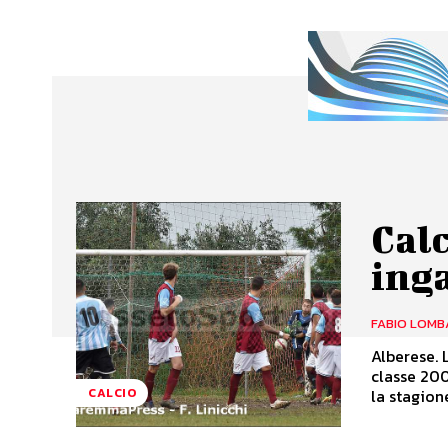
Calc
ing
FABIO LOMB
Alberese. 
classe 200
la stagion
CALCIO