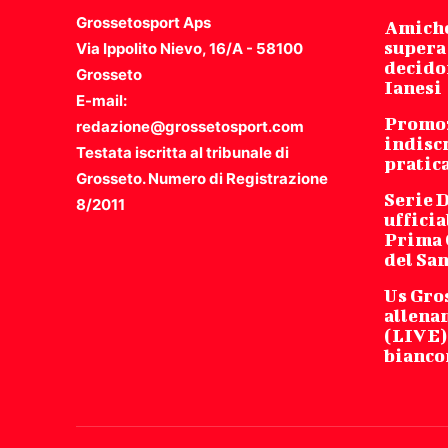
Grossetosport Aps
Amiche
supera
Via Ippolito Nievo, 16/A - 58100
decidon
Grosseto
Ianesi
E-mail:
Promoz
redazione@grossetosport.com
indisc
Testata iscritta al tribunale di
pratic
Grosseto. Numero di Registrazione
Serie D
8/2011
ufficia
Prima C
del Sa
Us Gro
allena
(LIVE) 
bianco