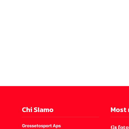
Chi SIamo
Most 
Grossetosport Aps
Gs foto