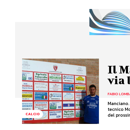
Il M
via 
FABIO LOMB
Manciano. 
tecnico Mo
del prossi
CALCIO