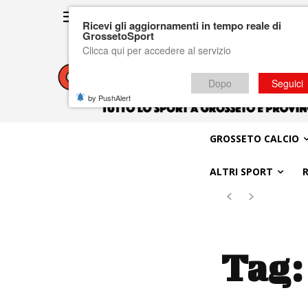
Ricevi gli aggiornamenti in tempo reale di
GrossetoSport
Clicca qui per accedere al servizio
Dopo
Seguici
by PushAlert
GROSSETO CALCIO
ALTRI SPORT
Tag