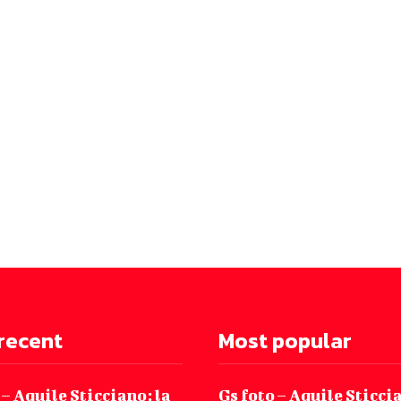
recent
Most popular
 – Aquile Sticciano: la
Gs foto – Aquile Sticcia