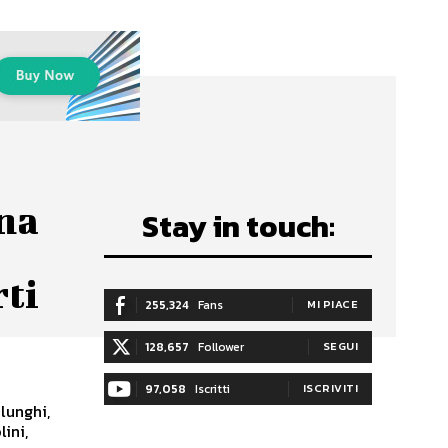
na
Stay in touch:
rti
255,324
Fans
MI PIACE
128,657
Follower
SEGUI
97,058
Iscritti
ISCRIVITI
lunghi,
lini,