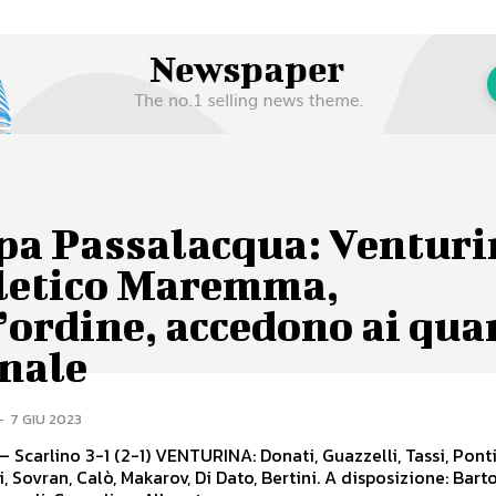
pa Passalacqua: Venturi
tletico Maremma,
’ordine, accedono ai qua
inale
-
7 GIU 2023
– Scarlino 3-1 (2-1) VENTURINA: Donati, Guazzelli, Tassi, Ponti
i, Sovran, Calò, Makarov, Di Dato, Bertini. A disposizione: Barto