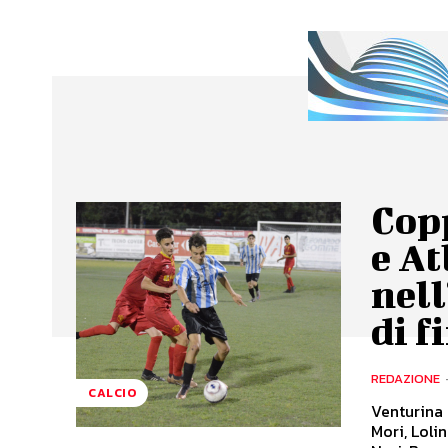
Cop
e A
nell
di f
REDAZIONE
CALCIO
Venturina 
Mori, Lolin