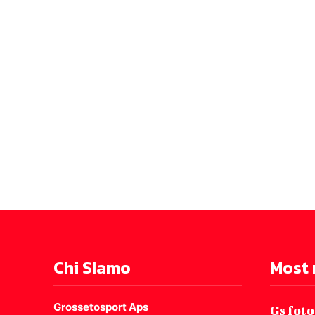
Chi SIamo
Most 
Grossetosport Aps
Gs foto