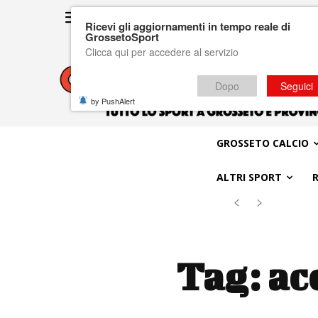
Ricevi gli aggiornamenti in tempo reale di
GrossetoSport
Clicca qui per accedere al servizio
Dopo
Seguici
by PushAlert
GROSSETO CALCIO
ALTRI SPORT
Tag:
ac