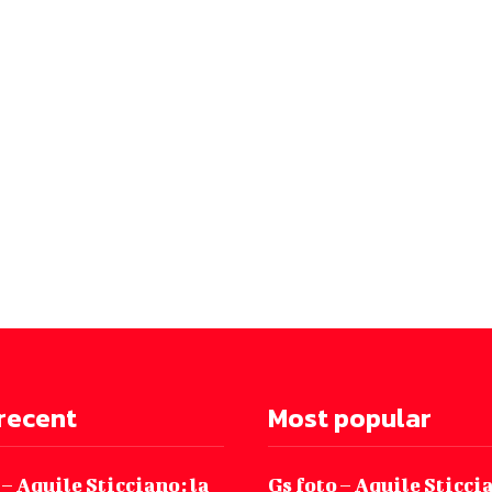
recent
Most popular
 – Aquile Sticciano: la
Gs foto – Aquile Sticcia