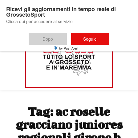
Ricevi gli aggiornamenti in tempo reale di
GrossetoSport
Clicca qui per accedere al servizio
Dopo
Seguici
by PushAlert
Tag:
ac roselle
gracciano juniores
regionali girone b