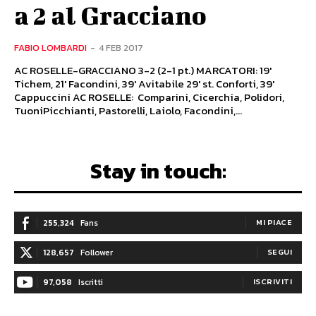
a 2 al Gracciano
FABIO LOMBARDI
-
4 FEB 2017
AC ROSELLE-GRACCIANO 3-2 (2-1 pt.) MARCATORI: 19'
Tichem, 21' Facondini, 39' Avitabile 29' st. Conforti, 39'
Cappuccini AC ROSELLE: Comparini, Cicerchia, Polidori,
TuoniPicchianti, Pastorelli, Laiolo, Facondini,...
Stay in touch:
255,324
Fans
MI PIACE
128,657
Follower
SEGUI
97,058
Iscritti
ISCRIVITI