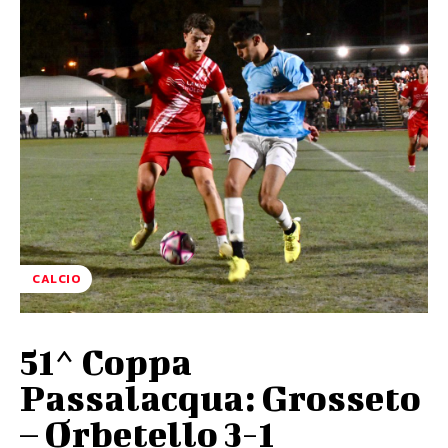
CALCIO
51^ Coppa
Passalacqua: Grosseto
– Orbetello 3-1