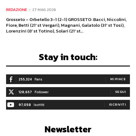
REDAZIONE
-
27 MAG 2026
Grosseto – Orbetello 3-1 (2-1) GROSSETO: Bacci, Niccolini,
Fiore, Betti (21' st Vergari), Magnani, Galatolo (31' st Tosi),
Lorenzini (8' st Totino), Solari (21' st...
Stay in touch:
255,324
Fans
MI PIACE
128,657
Follower
SEGUI
97,058
Iscritti
ISCRIVITI
Newsletter