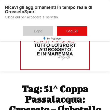
Ricevi gli aggiornamenti in tempo reale di
GrossetoSport
Clicca qui per accedere al servizio
Dopo
Seguici
by PushAlert
Tag:
51^ Coppa
Passalacqua:
Grosseto – Orbetello