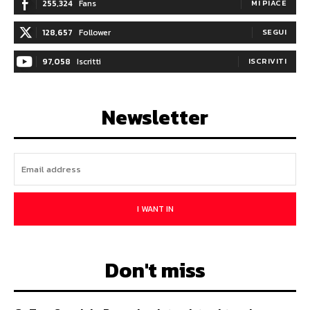
255,324
Fans
MI PIACE
128,657
Follower
SEGUI
97,058
Iscritti
ISCRIVITI
Newsletter
I WANT IN
Don't miss