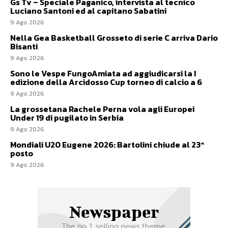
Gs Tv – Speciale Paganico, intervista al tecnico
Luciano Santoni ed al capitano Sabatini
9 Ago 2026
Nella Gea Basketball Grosseto di serie C arriva Dario
Bisanti
9 Ago 2026
Sono le Vespe FungoAmiata ad aggiudicarsi la I
edizione della Arcidosso Cup torneo di calcio a 6
9 Ago 2026
La grossetana Rachele Perna vola agli Europei
Under 19 di pugilato in Serbia
9 Ago 2026
Mondiali U20 Eugene 2026: Bartolini chiude al 23^
posto
9 Ago 2026