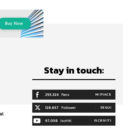
Stay in touch:
255,324
Fans
MI PIACE
128,657
Follower
SEGUI
al
97,058
Iscritti
ISCRIVITI