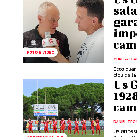
sal
gara
impo
camb
FOTO E VIDEO
YURI GALGA
Ecco quant
clou della 
Us 
1928
camp
DANIEL TRO
US GROSSE