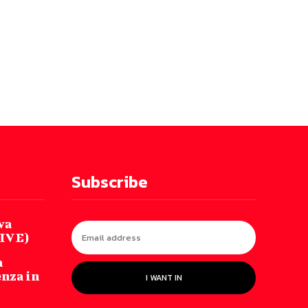
Subscribe
va
LIVE)
a
enza in
I WANT IN