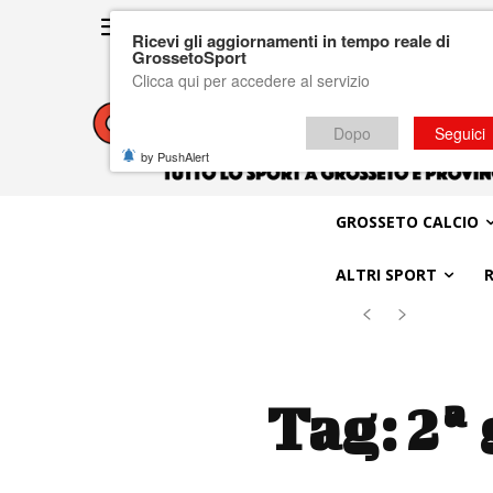
Ricevi gli aggiornamenti in tempo reale di
GrossetoSport
Clicca qui per accedere al servizio
Dopo
Seguici
by PushAlert
GROSSETO CALCIO
ALTRI SPORT
Tag:
2ª