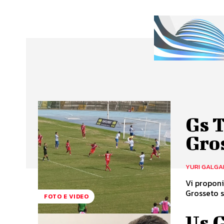
Gs T
Gros
YURI GALGA
Vi proponi
Grosseto su
FOTO E VIDEO
Us G