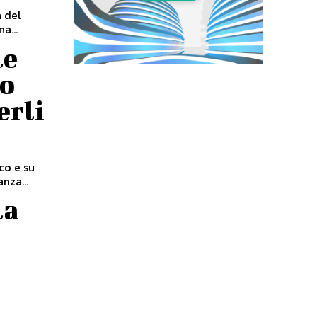
a del
a...
le
no
erli
co e su
nza...
la