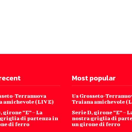
recent
Most popular
sseto-Terranuova
Us Grosseto-Terranuo
a amichevole (LIVE)
Traiana amichevole (
, girone ”E” – La
Serie D, girone ”E” – L
griglia di partenza in
nostra griglia di part
ne di ferro
un girone di ferro