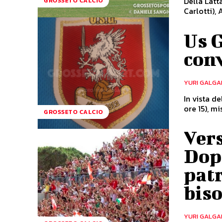
Della Latta
GROSSETO CALCIO
Carlotti),
Us G
conv
YURI GALGA
In vista d
GROSSETO CALCIO
Ver
Dopo
patr
biso
YURI GALGA