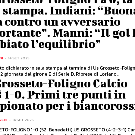
a stampa. Indiani: “Buon
 contro un avversario
rtante”. Manni: “Il gol
iato l’equilibrio”
NI
-
14 SET 2025
o dichiarato in sala stampa al termine di Us Grosseto-Folig
2 giornata del girone E di Serie D. Riprese di Loriano...
Grosseto-Foligno Calcio
 1-0. Primi tre punti in
ionato per i biancoross
NCHI
-
14 SET 2025
TO-FOLIGNO 1-0 (52' Benedetti) US GROSSETO (4-2-3-1) Card