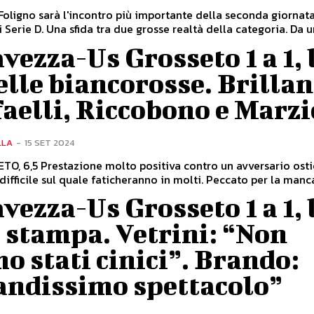
oligno sarà l'incontro più importante della seconda giornat
 Serie D. Una sfida tra due grosse realtà della categoria. Da un
vezza-Us Grosseto 1 a 1, 
lle biancorosse. Brilla
aelli, Riccobono e Marzi
LLA
-
15 SET 2024
O, 6,5 Prestazione molto positiva contro un avversario osti
ifficile sul quale faticheranno in molti. Peccato per la manca
vezza-Us Grosseto 1 a 1, 
 stampa. Vetrini: “Non
o stati cinici”. Brando:
andissimo spettacolo”