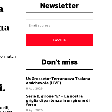
Newsletter
a
 ha
I WANT IN
no, match
Don't miss
Us Grosseto-Terranuova Traiana
amichevole (LIVE)
i.
8 Ago 2026
Serie D, girone ”E” – La nostra
griglia di partenza in un girone di
ferro
elli,
8 Ago 2026