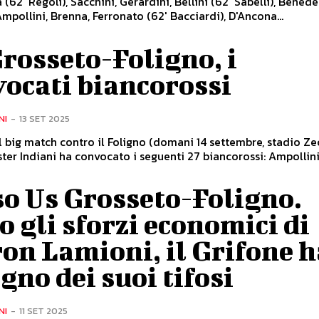
 (62' Regoli), Sacchini, Gerardini, Bellini (62' Sabelli), Benede
 Ampollini, Brenna, Ferronato (62' Bacciardi), D'Ancona...
rosseto-Foligno, i
ocati biancorossi
NI
-
13 SET 2025
el big match contro il Foligno (domani 14 settembre, stadio Ze
ore 15), mister Indiani ha convocato i seguenti 27 biancorossi: 
so Us Grosseto-Foligno.
 gli sforzi economici di
on Lamioni, il Grifone h
gno dei suoi tifosi
NI
-
11 SET 2025