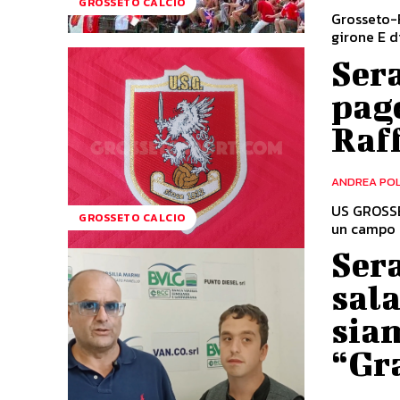
GROSSETO CALCIO
Grosseto-F
girone E di
Sera
page
Raff
ANDREA PO
US GROSSET
GROSSETO CALCIO
un campo d
Sera
sala
siam
“Gr