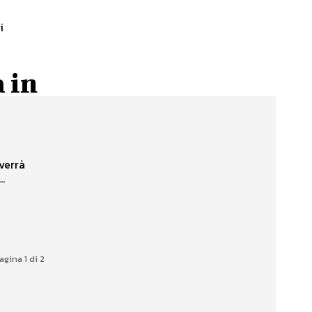
i
 in
verrà
..
agina 1 di 2