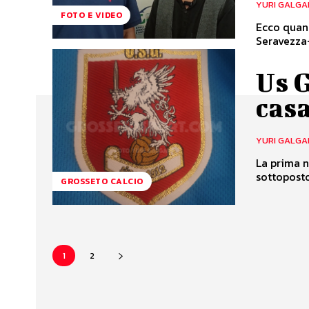
YURI GALGA
FOTO E VIDEO
Ecco quant
Seravezza-
Us G
cas
YURI GALGA
La prima n
sottoposto
GROSSETO CALCIO
1
2