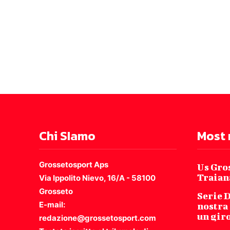
Chi SIamo
Most 
Grossetosport Aps
Us Gro
Traian
Via Ippolito Nievo, 16/A - 58100
Grosseto
Serie D
E-mail:
nostra 
un giro
redazione@grossetosport.com