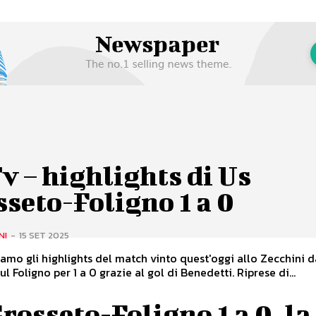
v – highlights di Us
seto-Foligno 1 a 0
NI
-
15 SET 2025
amo gli highlights del match vinto quest'oggi allo Zecchini d
l Foligno per 1 a 0 grazie al gol di Benedetti. Riprese di...
rosseto-Foligno 1 a 0, la