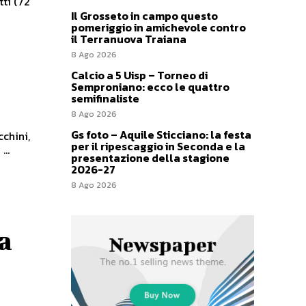
tti (72'
Il Grosseto in campo questo
pomeriggio in amichevole contro
il Terranuova Traiana
8 Ago 2026
Calcio a 5 Uisp – Torneo di
Semproniano: ecco le quattro
semifinaliste
8 Ago 2026
Gs foto – Aquile Sticciano: la festa
cchini,
per il ripescaggio in Seconda e la
Ampollini ...
presentazione della stagione
2026-27
8 Ago 2026
a