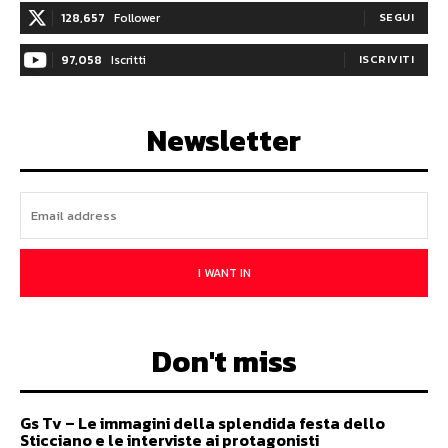
128,657
Follower
SEGUI
97,058
Iscritti
ISCRIVITI
Newsletter
I WANT IN
Don't miss
Gs Tv – Le immagini della splendida festa dello
Sticciano e le interviste ai protagonisti