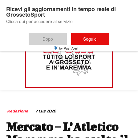
Ricevi gli aggiornamenti in tempo reale di
GrossetoSport
Clicca qui per accedere al servizio
Dopo
Seguici
by PushAlert
Redazione
7 Lug 2026
Mercato – L’Atletico