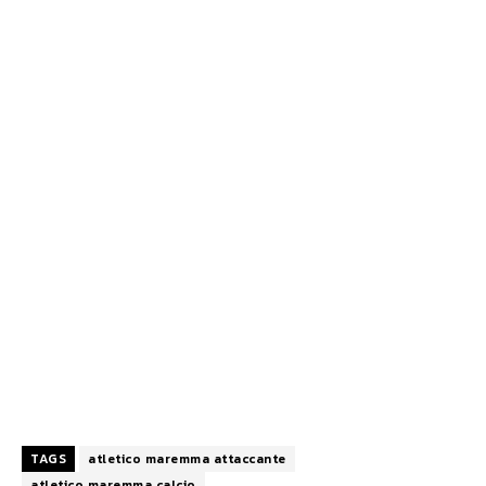
TAGS
atletico maremma attaccante
atletico maremma calcio