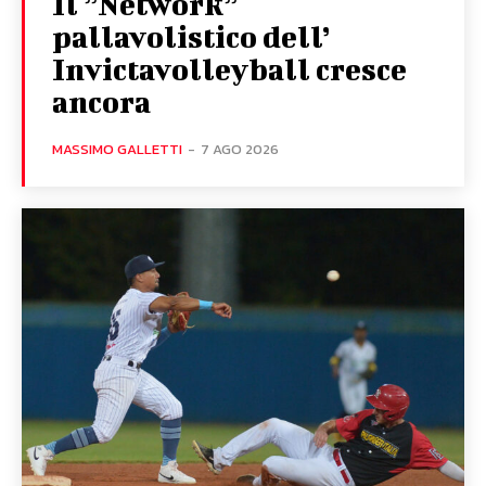
Il ”Network”
pallavolistico dell’
Invictavolleyball cresce
ancora
MASSIMO GALLETTI
-
7 AGO 2026