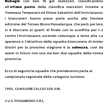
Rubegni
con ben 16 gol realizzati, classificandosi
all’
ottavo posto
della classifica marcatori insieme a
Tommaso Temperani ed Ettore Sabattini dell’Invictasauro.
I bianconeri hanno preso parte anche alla 51esima
edizione del Torneo Bruno Passalacqua, che però, per loro,
si è bloccato ai quarti di finale con la sconfitta per 1-2
contro l’Invictasauro, uscendo comunque a testa alta. La
speranza e l’obiettivo della squadra bianconera di mister
Giochi per la prossima stagione è la
salvezza,
così da
avere in futuro non una ma ben due squadre della nostra
provincia.
Ecco di seguito le squadre che prenderanno parte al
campionato regionale della categoria Juniores:
1 POL. CAMAIORE CALCIO SSD ARL
2 U.S. POGGIBONSI S.R.L.