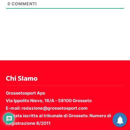
0
COMMENTI
Chi SIamo
Grossetosport Aps
Via Ippolito Nievo, 16/A - 58100 Grosseto
E-mail: redazione@grossetosport.com
Testata iscritta al tribunale di Grosseto. Numero di
Registrazione 8/2011