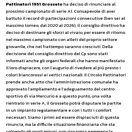
Pattinatori 1951 Grosseto
ha deciso di rinunciare al
prossimo campionato di serie A1. Consapevole di aver
battuto il record di partecipazioni consecutive (ben sei al
massimo torneo, dal 2020 al 2026), il consiglio direttivo ha
deciso di destinare gli sforzi al vivaio, per essere di ritorno
nel massimo campionato con atleti del proprio settore
giovanile, che nel frattempo saranno cresciuti. Della
decisione del consiglio direttivo del Cp sono stati
informati anche gli organi federali che hanno manifestato
il loro dispiacere, con l’augurio di rivedere al più presto i
colori biancorossi ai vertici nazionali. Il Circolo Pattinatori
prende anche atto che l’amministrazione comunale ha
approvato l’ampliamento e l’adeguamento del centro
sportivo di via Mercurio e a questo punto, una volta
rientrato in serie A, il Grosseto potrà disputare le partite
in un impianto regolamentare e con i tutti i comfort
necessari. Siamo i primi ad essere dispiaciuti di questa
rinuncia, ma la difficile situazione finanziaria che sta
colpendo gli sport minori, non risparmia nemmeno la