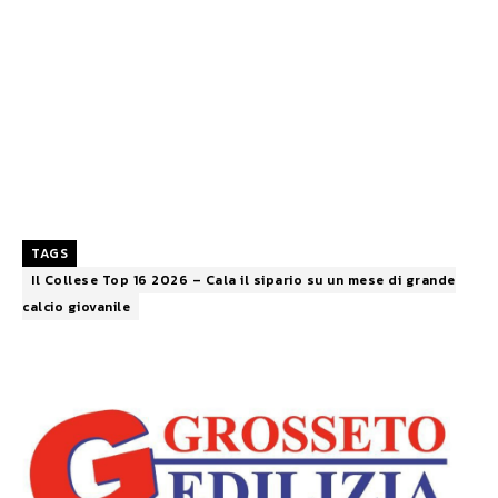
TAGS
Il Collese Top 16 2026 – Cala il sipario su un mese di grande
calcio giovanile