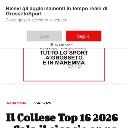
Ricevi gli aggiornamenti in tempo reale di
GrossetoSport
Clicca qui per accedere al servizio
Dopo
Seguici
by PushAlert
Redazione
1 Giu 2026
Il Collese Top 16 2026