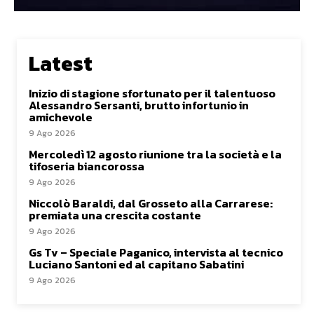
Latest
Inizio di stagione sfortunato per il talentuoso
Alessandro Sersanti, brutto infortunio in
amichevole
9 Ago 2026
Mercoledì 12 agosto riunione tra la società e la
tifoseria biancorossa
9 Ago 2026
Niccolò Baraldi, dal Grosseto alla Carrarese:
premiata una crescita costante
9 Ago 2026
Gs Tv – Speciale Paganico, intervista al tecnico
Luciano Santoni ed al capitano Sabatini
9 Ago 2026