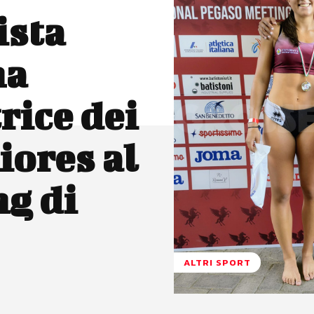
ista
na
rice dei
iores al
g di
ALTRI SPORT