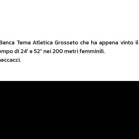
di Banca Tema Atletica Grosseto che ha appena vinto i
empo di 24′ e 52” nei 200 metri femminili.
heccacci.