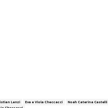
istian Lenzi
Eva e Viola Checcacci
Noah Caterina Castelli
ia Checcacci