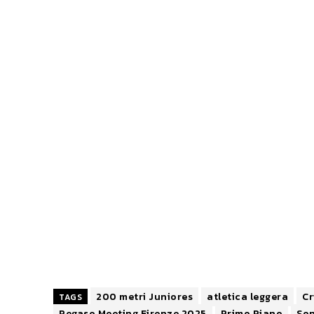
200 metri Juniores
atletica leggera
Cr
TAGS
Pegaso Meeting Firenze 2025
Primo Piano
Son