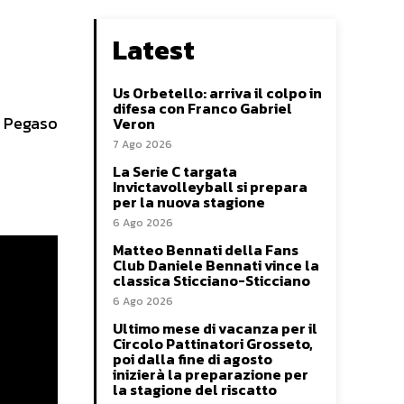
Latest
Us Orbetello: arriva il colpo in
difesa con Franco Gabriel
l Pegaso
Veron
7 Ago 2026
La Serie C targata
Invictavolleyball si prepara
per la nuova stagione
6 Ago 2026
Matteo Bennati della Fans
Club Daniele Bennati vince la
classica Sticciano-Sticciano
6 Ago 2026
Ultimo mese di vacanza per il
Circolo Pattinatori Grosseto,
poi dalla fine di agosto
inizierà la preparazione per
la stagione del riscatto