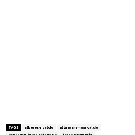
TAGS
alberese calcio
alta maremma calcio
grosseto terza categoria
terza categoria