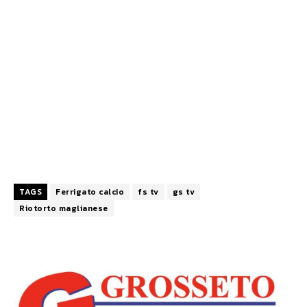
TAGS
Ferrigato calcio
fs tv
gs tv
Riotorto maglianese