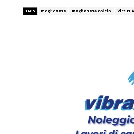
maglianese
maglianese calcio
Virtus 
TAGS