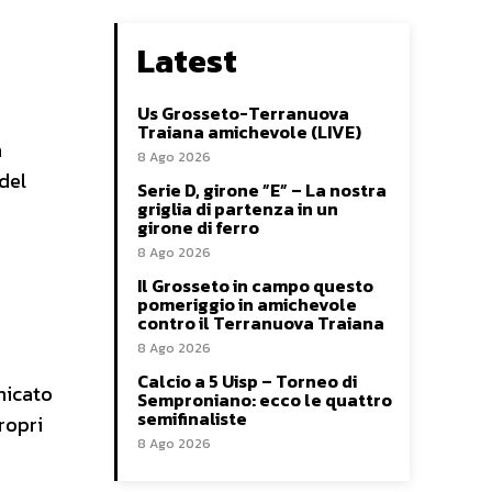
Latest
Us Grosseto-Terranuova
Traiana amichevole (LIVE)
n
8 Ago 2026
del
Serie D, girone ”E” – La nostra
griglia di partenza in un
girone di ferro
8 Ago 2026
Il Grosseto in campo questo
pomeriggio in amichevole
contro il Terranuova Traiana
8 Ago 2026
Calcio a 5 Uisp – Torneo di
nicato
Semproniano: ecco le quattro
semifinaliste
ropri
8 Ago 2026