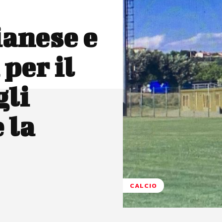
anese e
per il
gli
 la
CALCIO