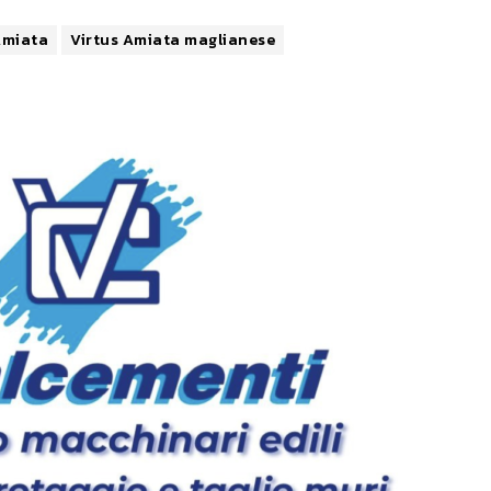
Amiata
Virtus Amiata maglianese