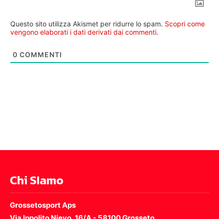
Questo sito utilizza Akismet per ridurre lo spam.
Scopri come
vengono elaborati i dati derivati dai commenti
.
0
COMMENTI
Chi SIamo
Grossetosport Aps
Via Ippolito Nievo, 16/A - 58100 Grosseto