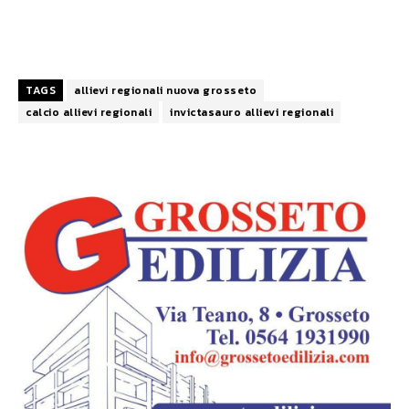
TAGS
allievi regionali nuova grosseto
calcio allievi regionali
invictasauro allievi regionali