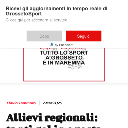
Ricevi gli aggiornamenti in tempo reale di
GrossetoSport
Clicca qui per accedere al servizio
Dopo
Seguici
by PushAlert
Flavio Tammaro
2 Mar 2025
Allievi regionali: