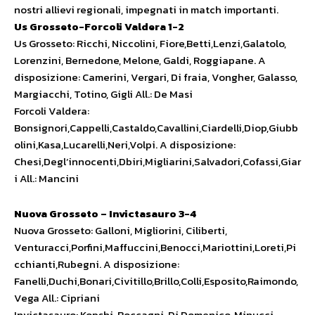
nostri allievi regionali, impegnati in match importanti.
Us Grosseto-Forcoli Valdera 1-2
Us Grosseto: Ricchi, Niccolini, Fiore,Betti,Lenzi,Galatolo,
Lorenzini, Bernedone, Melone, Galdi, Roggiapane. A
disposizione: Camerini, Vergari, Di fraia, Vongher, Galasso,
Margiacchi, Totino, Gigli All.: De Masi
Forcoli Valdera:
Bonsignori,Cappelli,Castaldo,Cavallini,Ciardelli,Diop,Giubb
olini,Kasa,Lucarelli,Neri,Volpi. A disposizione:
Chesi,Degl’innocenti,Dbiri,Migliarini,Salvadori,Cofassi,Giar
i All.: Mancini
Nuova Grosseto – Invictasauro 3-4
Nuova Grosseto: Galloni, Migliorini, Ciliberti,
Venturacci,Porfini,Maffuccini,Benocci,Mariottini,Loreti,Pi
cchianti,Rubegni. A disposizione:
Fanelli,Duchi,Bonari,Civitillo,Brillo,Colli,Esposito,Raimondo,
Vega All.: Cipriani
Invictasauro: Kopshi, Boccagni, Di Domenico, Minucci,