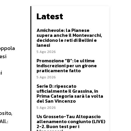
Latest
Amichevole: la Pianese
supera anche il Montevarchi,
decidono le reti di Bellini e
Ianesi
Coppola
5 Ago 2026
esi
Promozione ”B”: le ultime
indiscrezioni per un girone
praticamente fatto
i
5 Ago 2026
Serie D: ripescato
ufficialmente il Grassina, in
Prima Categoria sarà la volta
del San Vincenzo
5 Ago 2026
osito,
Us Grosseto-Tau Altopascio
ll.:
allenamento congiunto (LIVE)
2-2. Buon test per i