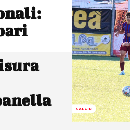
onali:
pari
misura
banella
CALCIO