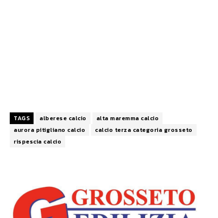
TAGS
alberese calcio
alta maremma calcio
aurora pitigliano calcio
calcio terza categoria grosseto
rispescia calcio