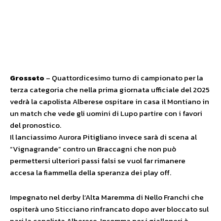
Grosseto
– Quattordicesimo turno di campionato per la
terza categoria che nella prima giornata ufficiale del 2025
vedrà la capolista Alberese ospitare in casa il Montiano in
un match che vede gli uomini di Lupo partire con i favori
del pronostico.
Il lanciassimo Aurora Pitigliano invece sarà di scena al
“Vignagrande” contro un Braccagni che non può
permettersi ulteriori passi falsi se vuol far rimanere
accesa la fiammella della speranza dei play off.
Impegnato nel derby l’Alta Maremma di Nello Franchi che
ospiterà uno Sticciano rinfrancato dopo aver bloccato sul
pari la capolista Alberese. Insomma per i gialloneri è