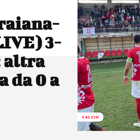
raiana-
LIVE) 3-
 altra
a da 0 a
CALCIO