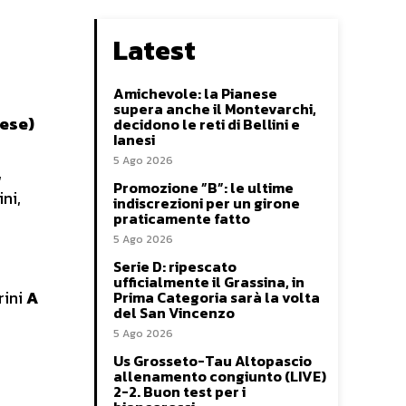
Latest
Amichevole: la Pianese
supera anche il Montevarchi,
nese)
decidono le reti di Bellini e
Ianesi
5 Ago 2026
,
Promozione ”B”: le ultime
ni,
indiscrezioni per un girone
praticamente fatto
5 Ago 2026
Serie D: ripescato
ufficialmente il Grassina, in
rini
A
Prima Categoria sarà la volta
del San Vincenzo
5 Ago 2026
Us Grosseto-Tau Altopascio
allenamento congiunto (LIVE)
2-2. Buon test per i