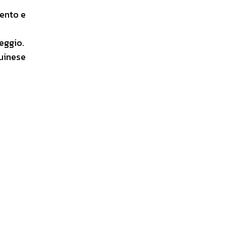
tento e
reggio.
auinese