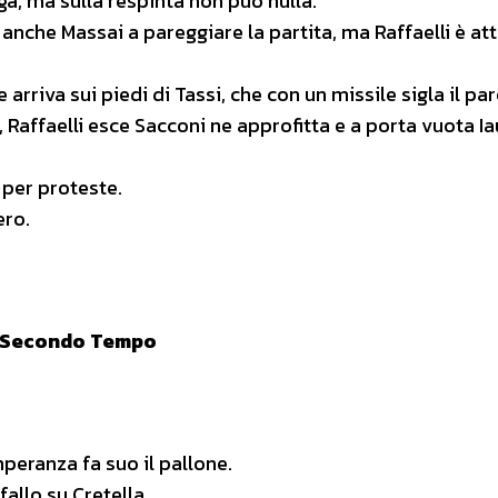
Bega, ma sulla respinta non può nulla.
 anche Massai a pareggiare la partita, ma Raffaelli è at
e arriva sui piedi di Tassi, che con un missile sigla il pa
, Raffaelli esce Sacconi ne approfitta e a porta vuota I
 per proteste.
ero.
Secondo Tempo
mperanza fa suo il pallone.
allo su Cretella.