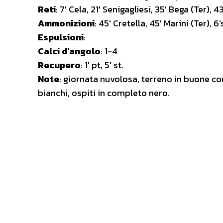
Reti
:
7′ Cela, 21′ Senigagliesi, 35′ Bega (Ter), 4
Ammonizioni
: 45′ Cretella, 45′ Marini (Ter), 6’
Espulsioni
:
Calci d’angolo
: 1-4
Recupero
:
1′ pt, 5′ st.
Note
: g
iornata nuvolosa, terreno in buone co
bianchi, ospiti in completo nero.