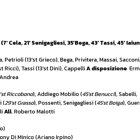
la, 21′ Senigagliesi, 35’Bega, 43′ Tassi, 45′ Iaiu
 Petrioli (13’st Grieco), Bega, Privitera, Massai, Sacconi
 Ricci), Tassi (13’st Dini), Cappelli
A disposizione
Ermi
 Andrea
’st Riccobono
), Addiego Mobilio (
45’st Benucci
), Sabelli,
 (
29’st Grasso
), Possenti, Senigagliesi (
45’st Boiga
), Guer
li
All
. Roberto Malotti
o)
hony Di Minico (Ariano Irpino)