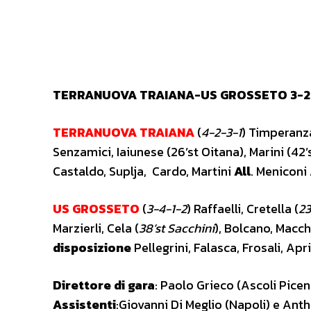
TERRANUOVA TRAIANA-US GROSSETO 3-2 (7′ Ce
TERRANUOVA TRAIANA
(
4-2-3-1
)
T
imperanza,
Senzamici, Iaiunese (26’st Oitana), Marini (42’st
Castaldo, Suplja, Cardo, Martini
All
. Meniconi
US GROSSETO
(
3-4-1-2
)
Raffaelli, Cretella (
23
Marzierli, Cela (
38’st Sacchini
), Bolcano, Macchi
disposizione
Pellegrini, Falasca, Frosali, Apri
Direttore di gara
:
Paolo Grieco (Ascoli Picen
Assistenti
:Giovanni Di Meglio (Napoli) e Ant