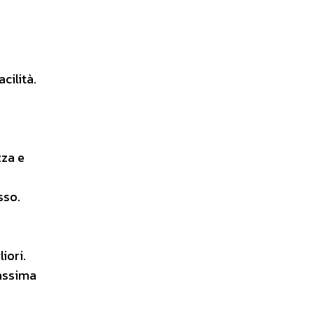
cilità.
zza e
sso.
iori.
massima