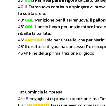
35′
GOL
! Raffaelli para il rigore calciato da 
40′ Il Terranuova continua a spingere ci prova
fa sua la sfera.
43′
GOL
! Punizione per il Terranuova, il pallon
45′
GOL
! Lancio lungo per un giocatore locale
ribalta la partita.
45′
AMMONITI
sia per Cretella, che per Marini
45′ Il direttore di gara ha concesso 1′ di recup
45’+1′ Fine della prima frazione di gioco.
1’st Comincia la ripresa.
4’st Senigagliesi ci prova su punizione, ma Ti
6’st
AMMONITO
Tassi per aver commesso un f