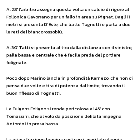
Al 28′ l’arbitro assegna questa volta un calcio di rigore al
Follonica Gavorrano per un fallo in area su Pignat. Dagli 11
metri si presenta D’Este, che batte Tognetti e porta a due
le reti dei biancorossoblù.
Al 30′ Tatti si presenta al tiro dalla distanza con il sinistro,
palla bassa e centrale che è facile preda del portiere
folignate.
Poco dopo Marino lancia in profondità Kernezo, che non ci
pensa due volte e tira di potenza dal limite, trovando il
buon riflesso di Tognetti.
La Fulgens Foligno si rende pericolosa al 45′ con
Tomassini, che al volo da posizione defilata impegna
Antonini in presa bassa.
La prima frazione termina così con il meritato doppio