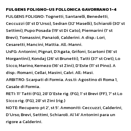
FULGENS FOLIGNO-US FOLLONICA GAVORRANO 1-4
FULGENS FOLIGNO: Tognetti, Santarelli, Benedetti,
Ceccuzzi (8′ st D’Urso), Sedran (32′ Maselli), Schiaroli (30′ st
Settimi), Pupo Posada (19′ st Di Cato), Piermarini (1′ st
Brevi), Tomassini, Panaioli, Calderini. A disp.: Lori,
Cesaretti, Mancini, Mattia. All.: Manni.
UsFG: Antonini, Pignat, D’Agata, Grifoni, Scartoni (16′ st
Morgantini), Kondaj (26′ st Brunetti), Tatti (37′ st Cret), Lo
Sicco, Marino, Kernezo (16′ st Zini), D’Este (11′ st Pino). A
disp.: Romani, Cellai, Masini, Calvi. All.: Masi.
ARBITRO: Scarpati di Formia. Ass.ti: Agostino di Roma 1,
Casale di Formia.
RETI: 11′ Tatti (FG), 28′ D’Este rig.
(FG), 1′ st Brevi (FF), 7′ st Lo
Sicco rig.
(FG), 28′ st Zini (rig.)
NOTE: Recupero: pt 2′, st 5′. Ammoniti:
Ceccuzzi, Calderini,
D’Urso, Brevi, Settimi, Schiaroli. Al 14′ Antonini para un
rigore a Calderini.