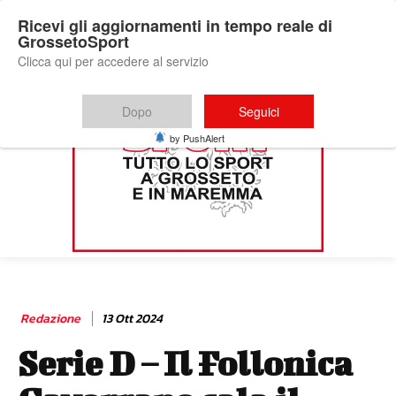
Ricevi gli aggiornamenti in tempo reale di
GrossetoSport
Clicca qui per accedere al servizio
Dopo
Seguici
by PushAlert
Redazione
13 Ott 2024
Serie D – Il Follonica