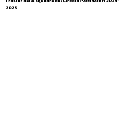
I roster delle squadre del Circolo Pattinatori 2024-
2025