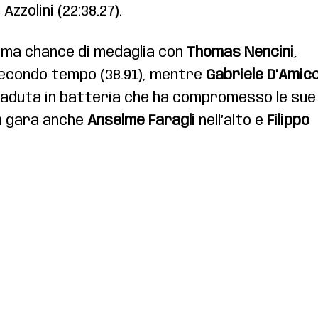
zzolini (22:38.27).
ima chance di medaglia con
Thomas Nencini
,
l secondo tempo (38.91), mentre
Gabriele D’Amic
a caduta in batteria che ha compromesso le sue
in gara anche
Anselme Faragli
nell’alto e
Filippo