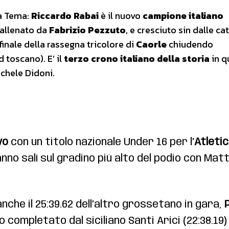
ca Tema:
Riccardo Rabai
è il nuovo
campione italiano
 allenato da
Fabrizio Pezzuto
, e cresciuto sin dalle ca
inale della rassegna tricolore di
Caorle
chiudendo
 toscano). E’ il
terzo crono italiano della storia
in q
ichele Didoni.
vo
con un titolo nazionale Under 16 per l’
Atleti
anno salì sul gradino più alto del podio con Matt
nche il 25:39.62 dell’altro grossetano in gara,
o completato dal siciliano Santi Arici (22:38.19)