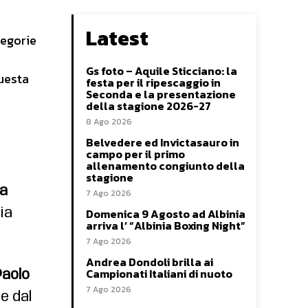
Latest
tegorie
Gs foto – Aquile Sticciano: la
uesta
festa per il ripescaggio in
Seconda e la presentazione
della stagione 2026-27
8 Ago 2026
Belvedere ed Invictasauro in
campo per il primo
allenamento congiunto della
stagione
ca
7 Ago 2026
Domenica 9 Agosto ad Albinia
ia
arriva l’ “Albinia Boxing Night”
7 Ago 2026
Andrea Dondoli brilla ai
Campionati Italiani di nuoto
Paolo
7 Ago 2026
 e dal