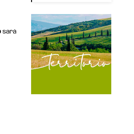
o
sarà