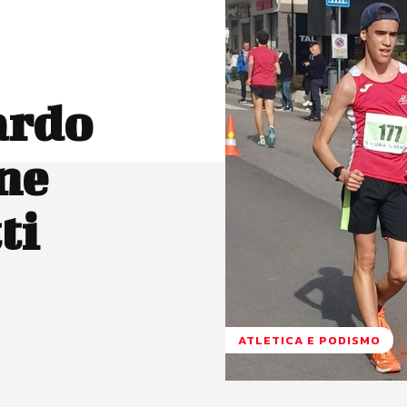
ardo
ne
ti
ATLETICA E PODISMO