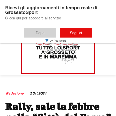
Ricevi gli aggiornamenti in tempo reale di
GrossetoSport
Clicca qui per accedere al servizio
Dopo
Seguici
by PushAlert
Redazione
2 Ott 2024
Rally, sale la febbre