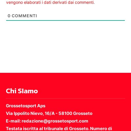
vengono elaborati i dati derivati dai commenti
.
0
COMMENTI
Chi SIamo
Grossetosport Aps
Via Ippolito Nievo, 16/A - 58100 Grosseto
E-mail: redazione@grossetosport.com
Testata iscritta al tribunale di Grosseto. Numero di