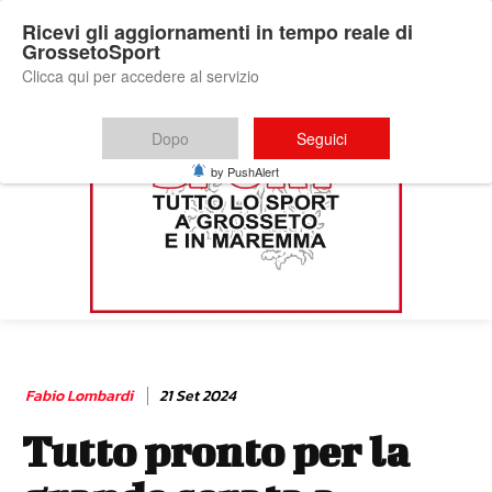
Ricevi gli aggiornamenti in tempo reale di
GrossetoSport
Clicca qui per accedere al servizio
Dopo
Seguici
by PushAlert
Fabio Lombardi
21 Set 2024
Tutto pronto per la