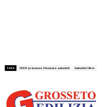
TAGS
1000 presenze Vincenzo sabatini
Sabatini libro