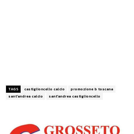
TAGS
castiglioncello calcio
promozione b toscana
sant'andrea calcio
sant'andrea castiglioncello