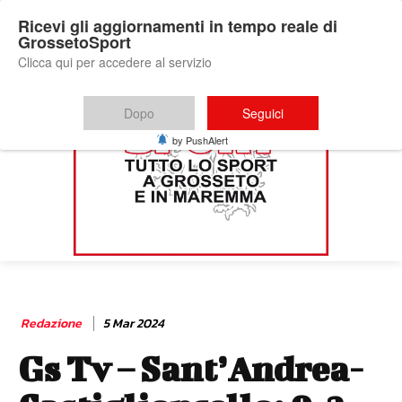
Ricevi gli aggiornamenti in tempo reale di
GrossetoSport
Clicca qui per accedere al servizio
Dopo
Seguici
by PushAlert
Redazione
5 Mar 2024
Gs Tv – Sant’Andrea-