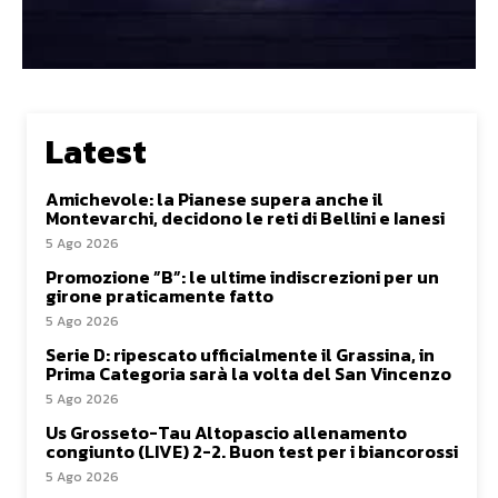
Latest
Amichevole: la Pianese supera anche il
Montevarchi, decidono le reti di Bellini e Ianesi
5 Ago 2026
Promozione ”B”: le ultime indiscrezioni per un
girone praticamente fatto
5 Ago 2026
Serie D: ripescato ufficialmente il Grassina, in
Prima Categoria sarà la volta del San Vincenzo
5 Ago 2026
Us Grosseto-Tau Altopascio allenamento
congiunto (LIVE) 2-2. Buon test per i biancorossi
5 Ago 2026