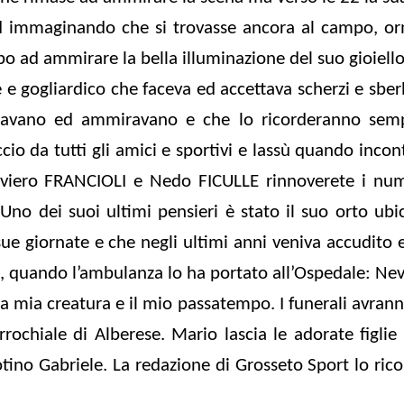
d immaginando che si trovasse ancora al campo, or
po ad ammirare la bella illuminazione del suo gioiell
gogliardico che faceva ed accettava scherzi e sberl
 amavano ed ammiravano e che lo ricorderanno sem
io da tutti gli amici e sportivi e lassù quando incont
liviero FRANCIOLI e Nedo FICULLE rinnoverete i nu
 Uno dei suoi ultimi pensieri è stato il suo orto ubi
ue giornate e che negli ultimi anni veniva accudito 
, quando l’ambulanza lo ha portato all’Ospedale: Nev
la mia creatura e il mio passatempo. I funerali avran
rochiale di Alberese. Mario lascia le adorate figlie
otino Gabriele. La redazione di Grosseto Sport lo ric