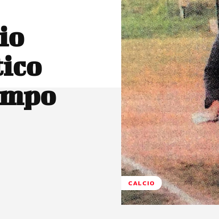
io
ico
ampo
CALCIO