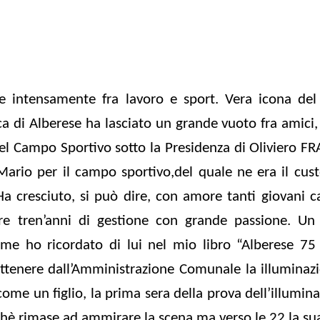
e intensamente fra lavoro e sport. Vera icona de
ca di Alberese ha lasciato un grande vuoto fra amici,
del Campo Sportivo sotto la Presidenza di Oliviero F
ario per il campo sportivo,del quale ne era il cus
Ha cresciuto, si può dire, con amore tanti giovani ca
tre tren’anni di gestione con grande passione. Un
ome ho ricordato di lui nel mio libro “Alberese 75
 ottenere dall’Amministrazione Comunale la illuminaz
me un figlio, la prima sera della prova dell’illumina
rchè rimase ad ammirare la scena ma verso le 22 la s