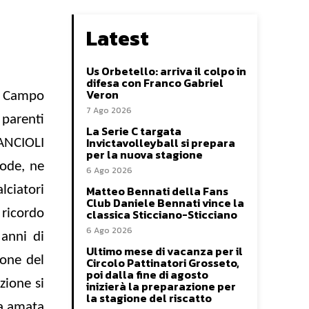
Latest
Us Orbetello: arriva il colpo in
difesa con Franco Gabriel
Veron
l Campo
7 Ago 2026
 parenti
La Serie C targata
Invictavolleyball si prepara
RANCIOLI
per la nuova stagione
tode, ne
6 Ago 2026
Matteo Bennati della Fans
lciatori
Club Daniele Bennati vince la
classica Sticciano-Sticciano
 ricordo
6 Ago 2026
 anni di
Ultimo mese di vacanza per il
ione del
Circolo Pattinatori Grosseto,
poi dalla fine di agosto
zione si
inizierà la preparazione per
la stagione del riscatto
ua amata