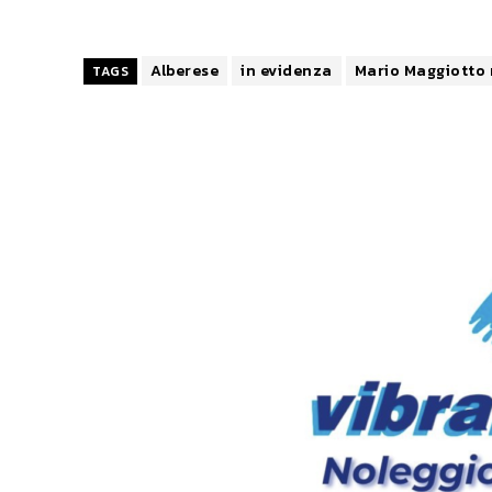
Alberese
in evidenza
Mario Maggiotto 
TAGS