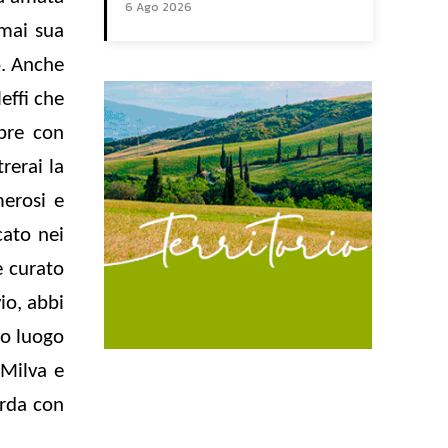
6 Ago 2026
mai sua
o. Anche
effi che
pre con
rerai la
merosi e
cato nei
e curato
io, abbi
no luogo
 Milva e
orda con