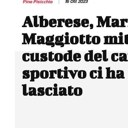
16 Ott 2023
Pino Pisicchio
Alberese, Mar
Maggiotto mit
custode del c
sportivo ci ha
lasciato