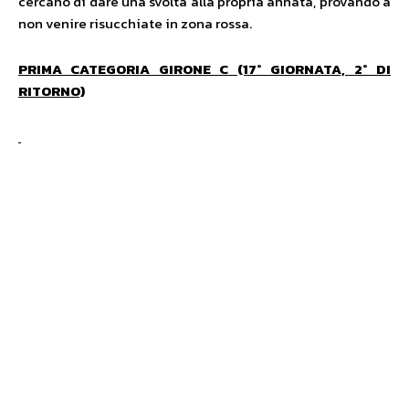
cercano di dare una svolta alla propria annata, provando a
non venire risucchiate in zona rossa.
PRIMA CATEGORIA GIRONE C (17° GIORNATA, 2° DI
RITORNO)