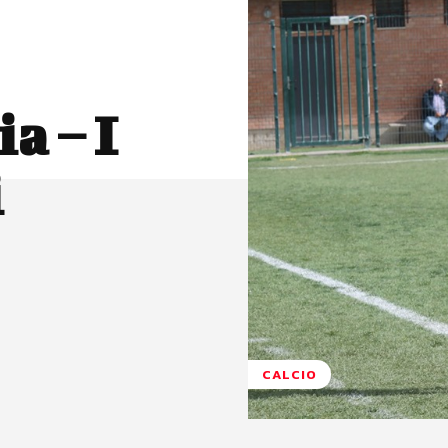
a – I
i
CALCIO