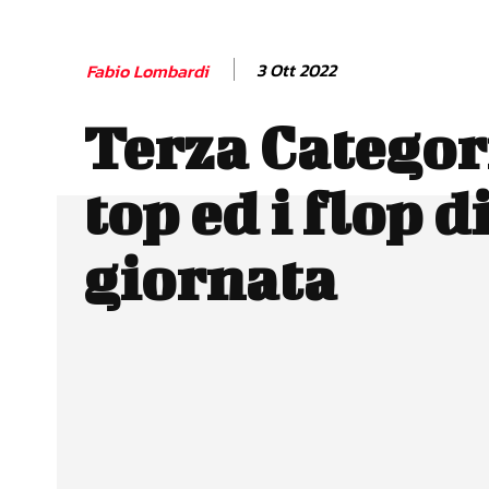
3 Ott 2022
Fabio Lombardi
Terza Categori
top ed i flop d
giornata