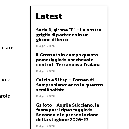
Latest
Serie D, girone ”E” – La nostra
griglia di partenza in un
girone di ferro
8 Ago 2026
nciare
Il Grosseto in campo questo
pomeriggio in amichevole
contro il Terranuova Traiana
8 Ago 2026
ano a
Calcio a 5 Uisp – Torneo di
Semproniano: ecco le quattro
semifinaliste
arola
8 Ago 2026
Gs foto – Aquile Sticciano: la
festa per il ripescaggio in
Seconda e la presentazione
della stagione 2026-27
8 Ago 2026