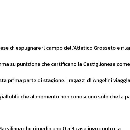
se di espugnare il campo dell’Atletico Grosseto e rila
mma su punizione che certificano la Castiglionese come
sta prima parte di stagione. I ragazzi di Angelini viaggi
 i gialloblù che al momento non conoscono solo che la p
arsiliana che rimedia uno 0 a 3 casalingo contro la