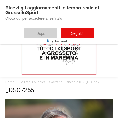
Ricevi gli aggiornamenti in tempo reale di
GrossetoSport
Clicca qui per accedere al servizio
Dopo
Seguici
by PushAlert
Home
Gs foto: Follonica Gavorrano-Pianese 2-0
_DSC7255
_DSC7255