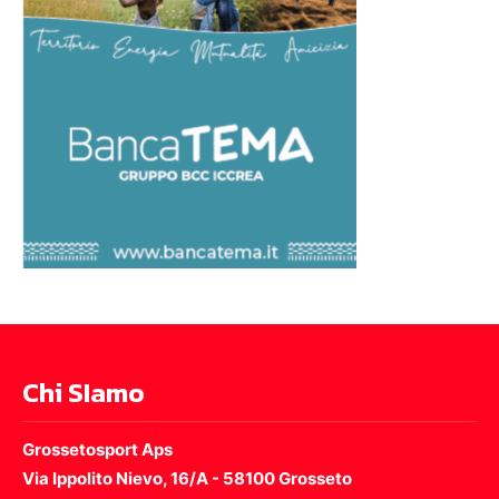
Chi SIamo
Grossetosport Aps
Via Ippolito Nievo, 16/A - 58100 Grosseto