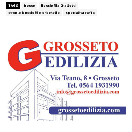
TAGS
bocce
Bocciofila Gialletti
circolo bocciofilo orbetello
specialità raffa