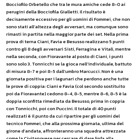
Bocciofilo Orbetello che tra le mura amiche cede 8-0 ai
perugini della Bocciofila Gialletti. Il risultato è
decisamente eccessivo per gli uomini di Fommei, che non
sono stati all’altezza degli avversari, ma comunque sono
rimasti in partita nella maggior parte dei set. Nella prima
prova di terna Ciani, Favia e Besusso realizzano 5 punti
contro gli 8 degli avversari Sisti, Ferragina e Vitali, mentre
nella seconda, con Fioravante al posto di Ciani, i punti
sono solo 3. Tonnicchi se la gioca nell’individuale, battuto
di misura 8-7 e poi 8-5 dall’umbro Marcucci. Non è una
giornata positiva per i lagunari che perdono anche tutte
le prove di coppia: Ciani e Favia (col secondo sostituito
poi da Fioravante) cedono 8-4, 8-5, mentre 8-6, 8-5 è la
doppia sconfitta rimediata da Besusso, prima in coppia
con Tonnicchi, poi con Puccini. Il totale di 40 punti
realizzati è il punto da cui ripartire per gli uomini del
tecnico Fommei, che alla prossima giornata, ultima del
girone d’andata, affronteranno una squadra attrezzata
come la Civitanovese per cercare di dare linfa alla