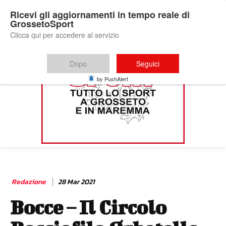
Ricevi gli aggiornamenti in tempo reale di
GrossetoSport
Clicca qui per accedere al servizio
Dopo
Seguici
by PushAlert
Redazione
28 Mar 2021
Bocce – Il Circolo