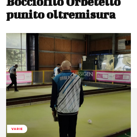
Bocciofilo Orbetello
punito oltremisura
VARIE