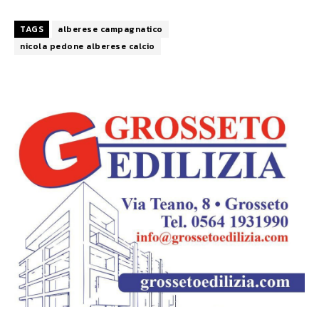
TAGS
alberese campagnatico
nicola pedone alberese calcio