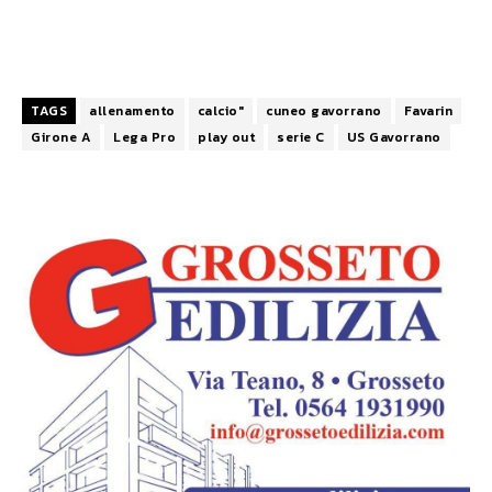
TAGS
allenamento
calcio"
cuneo gavorrano
Favarin
Girone A
Lega Pro
play out
serie C
US Gavorrano