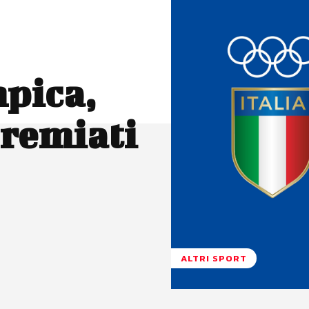
pica,
 premiati
ALTRI SPORT