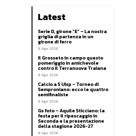
Latest
Serie D, girone ”E” – La nostra
griglia di partenza in un
girone di ferro
8 Ago 2026
Il Grosseto in campo questo
pomeriggio in amichevole
contro il Terranuova Traiana
8 Ago 2026
Calcio a 5 Uisp – Torneo di
Semproniano: ecco le quattro
semifinaliste
8 Ago 2026
Gs foto – Aquile Sticciano: la
festa per il ripescaggio in
Seconda e la presentazione
della stagione 2026-27
8 Ago 2026