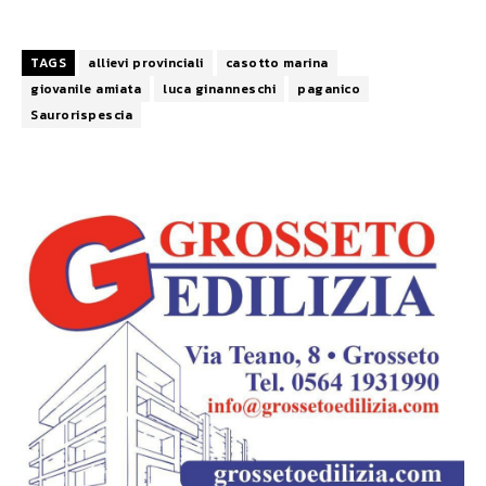
TAGS
allievi provinciali
casotto marina
giovanile amiata
luca ginanneschi
paganico
Saurorispescia